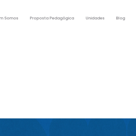
m Somos
Proposta Pedagógica
Unidades
Blog
Blog
ia
Vestibular Da UFPR Será Amanhã Em Fase Única - Bom Di