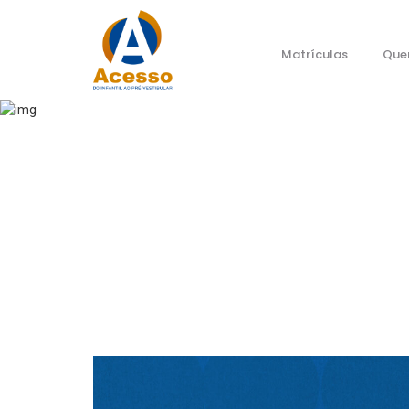
Matrículas
Que
Home
#míd