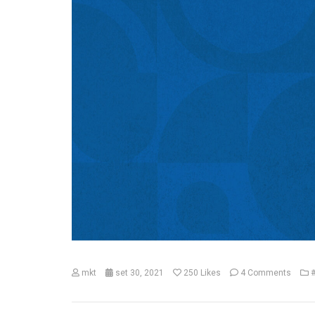
mkt
set 30, 2021
250
Likes
4 Comments