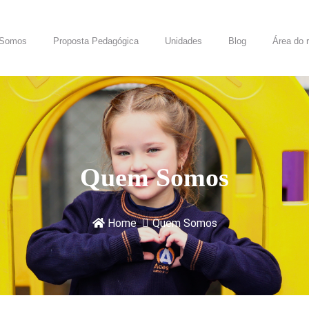
Somos
Proposta Pedagógica
Unidades
Blog
Área do 
Quem Somos
Home
Quem Somos