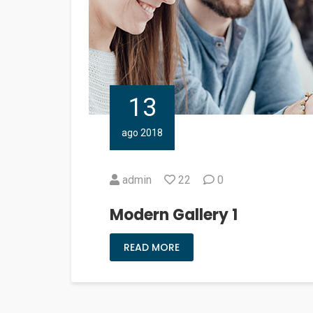
13
ago 2018
admin
22
0
Modern Gallery 1
READ MORE